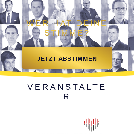
WER HAT DEINE
STIMME?
JETZT ABSTIMMEN
VERANSTALTE
R