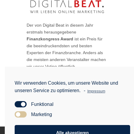
Der von Digital Beat in diesem Jahr
erstmals herausgegebene
Finanzkongress Award
ist ein Preis für
die beeindruckendsten und besten
Experten der Finanzbranche. Anders als
die meisten anderen Veranstalter machen
wir unser Voting öffentlich.
Die Abstimmungsphase ist bereits vorbei.
Wir verwenden Cookies, um unsere Website und
Am 16.11.2018 werden wir die Gewinner
beim
Finanzkongress 2018
vor den Augen
unseren Service zu optimieren.
-
Impressum
von über 10.000 Teilnehmern küren. Sei
mit dabei und schau dir an, wer die
Funktional
begehrte Trophäe mit nach Hause
Marketing
nehmen darf.
Alle akzeptieren