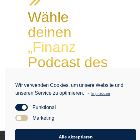
Wähle
deinen
„Finanz
Podcast des
Jahres“
Wir verwenden Cookies, um unsere Website und
unseren Service zu optimieren.
-
Impressum
[wufoo username=“oneidea“
formhash=“s1sjyr2l02kw1lm“
Funktional
autoresize=“true“ height=“491″
Marketing
header=“show“ ssl=“true“]
Alle akzeptieren