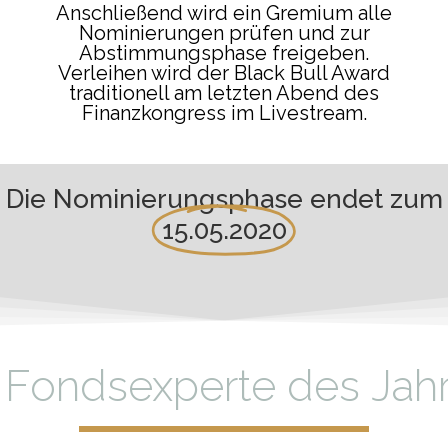
Anschließend wird ein Gremium alle
Nominierungen prüfen und zur
Abstimmungsphase freigeben.
Verleihen wird der Black Bull Award
traditionell am letzten Abend des
Finanzkongress im Livestream.
Die Nominierungsphase endet zum
15.05.2020
F
o
n
d
s
e
x
p
e
r
t
e
d
e
s
J
a
h