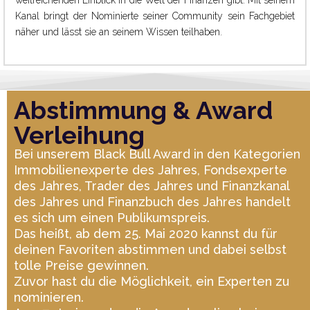
Kanal bringt der Nominierte seiner Community sein Fachgebiet
näher und lässt sie an seinem Wissen teilhaben.
Abstimmung & Award
Verleihung
Bei unserem Black Bull Award in den Kategorien
Immobilienexperte des Jahres, Fondsexperte
des Jahres, Trader des Jahres und Finanzkanal
des Jahres und Finanzbuch des Jahres handelt
es sich um einen Publikumspreis.
Das heißt, ab dem 25. Mai 2020 kannst du für
deinen Favoriten abstimmen und dabei selbst
tolle Preise gewinnen.
Zuvor hast du die Möglichkeit, ein Experten zu
nominieren.