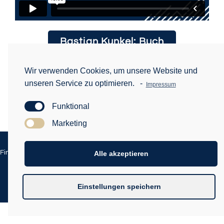
Bastian Kunkel: Buch
Simon Neumann: Buch
Wir verwenden Cookies, um unsere Website und
unseren Service zu optimieren.
-
Impressum
Zurück zur Übersicht
Funktional
Marketing
Impressum
Datenschutz
Finanzkongress Made by Digital Beat GmbH |
|
|
Alle akzeptieren
Haftungsausschluss
Weitere Themen
|
Einstellungen speichern