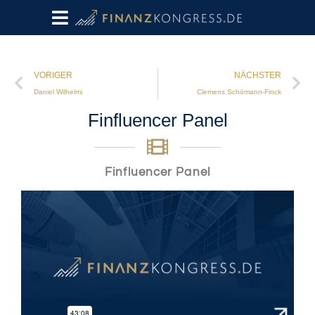
VORIGER
NÄCHSTER
Daniel Wilhelmi
Clemens Schömann-Finck
Finfluencer Panel
Finfluencer Panel