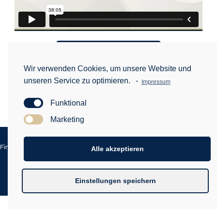
Kostenlose Bonis
Wir verwenden Cookies, um unsere Website und
unseren Service zu optimieren.
-
Zurück zur Übersicht
Impressum
Funktional
Marketing
Impressum
Datenschutz
Finanzkongress Made by Digital Beat GmbH |
|
|
Alle akzeptieren
Haftungsausschluss
Weitere Themen
|
Einstellungen speichern