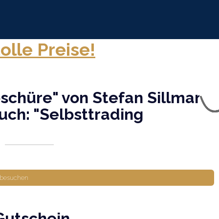
lle Preise!
schüre" von Stefan Sillmann
Buch: "Selbsttrading
 besuchen
Gutschein