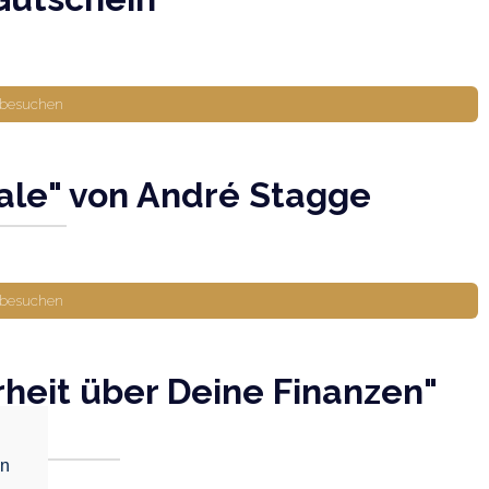
 besuchen
ale" von André Stagge
 besuchen
rheit über Deine Finanzen"
ski
en