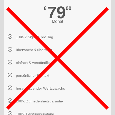
79
€
00
Monat
1 bis 2 Signale pro Tag
überwacht & überprüft
einfach & verständlich
persönlicher Kontakt
herausragender Wertzuwachs
100% Zufriedenheitsgarantie
100% Leistungsumfang