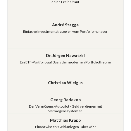
deine Freiheit auf
André Stagge
Einfache Investmentstrategien vom Portfoliomanager
Dr. Jürgen Nawatzki
Ein ETF-Portfolio auf Basis der modernen Portfoliotheorie
Christian Wielgus
Georg Redekop
Der Vermögens-Autopilot - Geld verdienen mit
Vermögenssystemen
Matthias Krapp
Finanzwissen: Geld anlegen - aber wie?