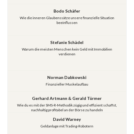
Bodo Schäfer
Wie die inneren Glaubenssätze unsere finanzielle Situation
beeinflussen
Stefanie Schädel
Warum die meisten Menschen kein Geld mit Immobilien
verdienen
Norman Dabkowski
Finanzieller Muskelaufbau
Gerhard Artmann & Gerald Türmer
Wie du es mit der SMS-R-Methodik zügig und effizient schaffst,
nachhaltig profitabel an der Börse zu handeln
David Warney
Geldanlage mit Trading-Robotern