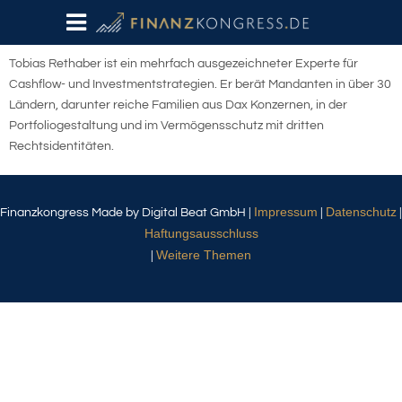
Tobias Rethaber ist ein mehrfach ausgezeichneter Experte für
Cashflow- und Investmentstrategien. Er berät Mandanten in über 30
Ländern, darunter reiche Familien aus Dax Konzernen, in der
Portfoliogestaltung und im Vermögensschutz mit dritten
Rechtsidentitäten.
Impressum
Datenschutz
Finanzkongress Made by Digital Beat GmbH |
|
|
Haftungsausschluss
Weitere Themen
|