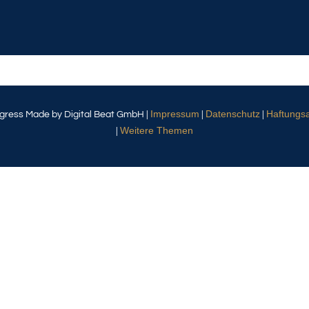
Impressum
Datenschutz
Haftungs
gress Made by Digital Beat GmbH |
|
|
Weitere Themen
|