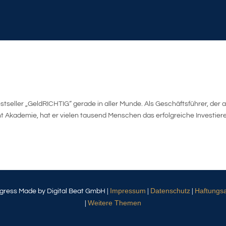
estseller „GeldRICHTIG“ gerade in aller Munde. Als Geschäftsführer, der 
Akademie, hat er vielen tausend Menschen das erfolgreiche Investier
Impressum
Datenschutz
Haftungs
gress Made by Digital Beat GmbH |
|
|
Weitere Themen
|