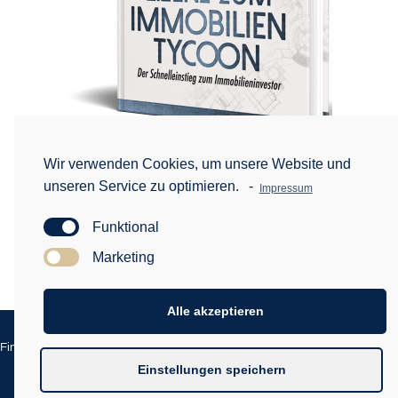
Wir verwenden Cookies, um unsere Website und
BESTELLEN
unseren Service zu optimieren.
-
Impressum
Funktional
Marketing
Alle akzeptieren
Impressum
Datenschutz
Finanzkongress Made by Digital Beat GmbH |
|
|
Haftungsausschluss
Einstellungen speichern
Weitere Themen
|