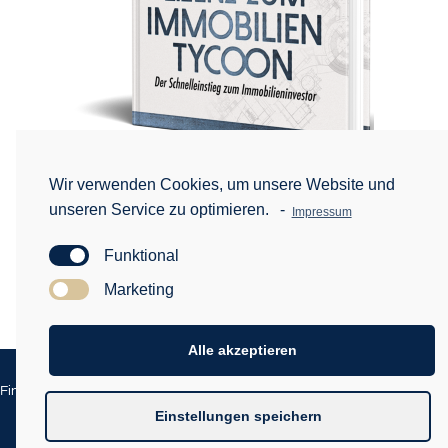
Wir verwenden Cookies, um unsere Website und
BESTELLEN
unseren Service zu optimieren.
-
Impressum
Funktional
Marketing
Alle akzeptieren
Impressum
Datenschutz
Finanzkongress Made by Digital Beat GmbH |
|
|
Haftungsausschluss
Einstellungen speichern
Weitere Themen
|