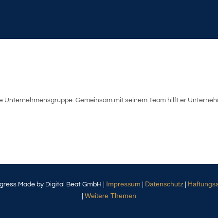
be Unternehmensgruppe. Gemeinsam mit seinem Team hilft er Unternehm
Impressum
Datenschutz
Haftungs
gress Made by Digital Beat GmbH |
|
|
Weitere Themen
|