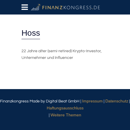
Hoss
22 Jahre alter (semi-retired) Krypto-Investor,
Unternehmer und Influencer
Impressum
Datenschutz
Finanzkongress Made by Digital Beat GmbH |
|
|
Haftungsausschluss
Weitere Themen
|