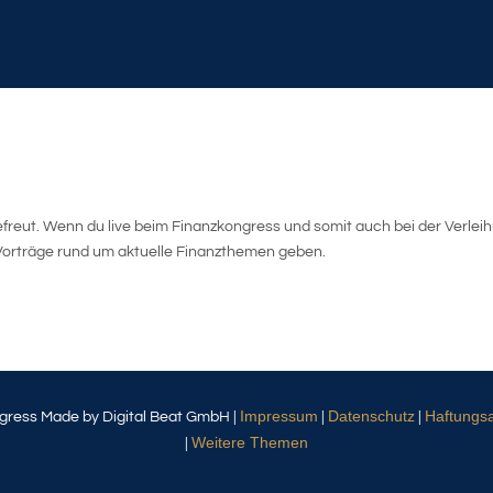
efreut. Wenn du live beim Finanzkongress und somit auch bei der Verleih
 Vorträge rund um aktuelle Finanzthemen geben.
Impressum
Datenschutz
Haftungs
gress Made by Digital Beat GmbH |
|
|
Weitere Themen
|